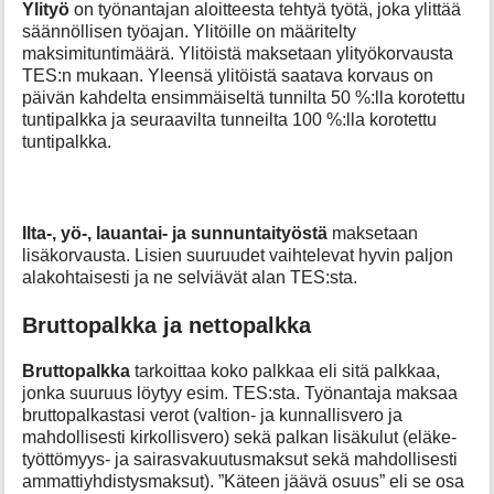
Ylityö
on työnantajan aloitteesta tehtyä työtä, joka ylittää
säännöllisen työajan. Ylitöille on määritelty
maksimituntimäärä. Ylitöistä maksetaan ylityökorvausta
TES:n mukaan. Yleensä ylitöistä saatava korvaus on
päivän kahdelta ensimmäiseltä tunnilta 50 %:lla korotettu
tuntipalkka ja seuraavilta tunneilta 100 %:lla korotettu
tuntipalkka.
Ilta-, yö-, lauantai- ja sunnuntaityöstä
maksetaan
lisäkorvausta. Lisien suuruudet vaihtelevat hyvin paljon
alakohtaisesti ja ne selviävät alan TES:sta.
Bruttopalkka ja nettopalkka
Bruttopalkka
tarkoittaa koko palkkaa eli sitä palkkaa,
jonka suuruus löytyy esim. TES:sta. Työnantaja maksaa
bruttopalkastasi verot (valtion- ja kunnallisvero ja
mahdollisesti kirkollisvero) sekä palkan lisäkulut (eläke-
työttömyys- ja sairasvakuutusmaksut sekä mahdollisesti
ammattiyhdistysmaksut). ”Käteen jäävä osuus” eli se osa