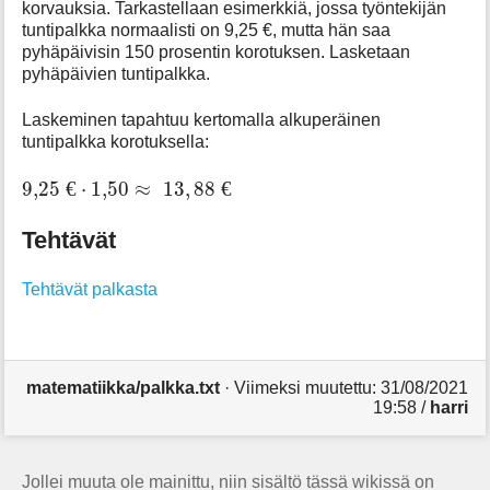
korvauksia. Tarkastellaan esimerkkiä, jossa työntekijän
tuntipalkka normaalisti on 9,25 €, mutta hän saa
pyhäpäivisin 150 prosentin korotuksen. Lasketaan
pyhäpäivien tuntipalkka.
Laskeminen tapahtuu kertomalla alkuperäinen
tuntipalkka korotuksella:
9
,
25
€
⋅
1
,
50
≈
13
,
88
€
9
,
25
€
⋅
1
,
50
≈
13
,
88
€
Tehtävät
Tehtävät palkasta
matematiikka/palkka.txt
· Viimeksi muutettu:
31/08/2021
19:58
/
harri
Jollei muuta ole mainittu, niin sisältö tässä wikissä on