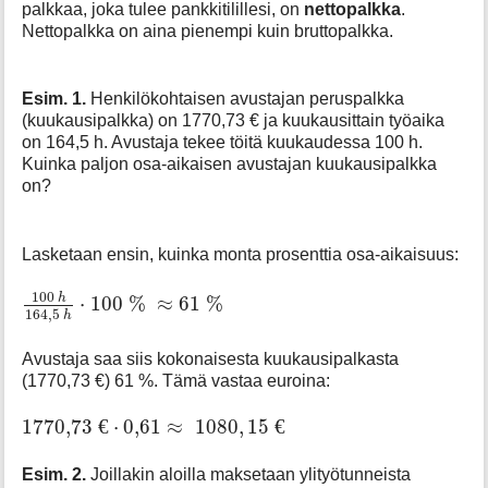
palkkaa, joka tulee pankkitilillesi, on
nettopalkka
.
Nettopalkka on aina pienempi kuin bruttopalkka.
Esim. 1.
Henkilökohtaisen avustajan peruspalkka
(kuukausipalkka) on 1770,73 € ja kuukausittain työaika
on 164,5 h. Avustaja tekee töitä kuukaudessa 100 h.
Kuinka paljon osa-aikaisen avustajan kuukausipalkka
on?
Lasketaan ensin, kuinka monta prosenttia osa-aikaisuus:
100
h
164
,
5
h
⋅
100
%
≈
61
%
100
h
⋅
100
%
≈
61
%
164
,
5
h
Avustaja saa siis kokonaisesta kuukausipalkasta
(1770,73 €) 61 %. Tämä vastaa euroina:
1770
,
73
€
⋅
0
,
61
≈
1080
,
15
€
1770
,
73
€
⋅
0
,
61
≈
1080
,
15
€
Esim. 2.
Joillakin aloilla maksetaan ylityötunneista