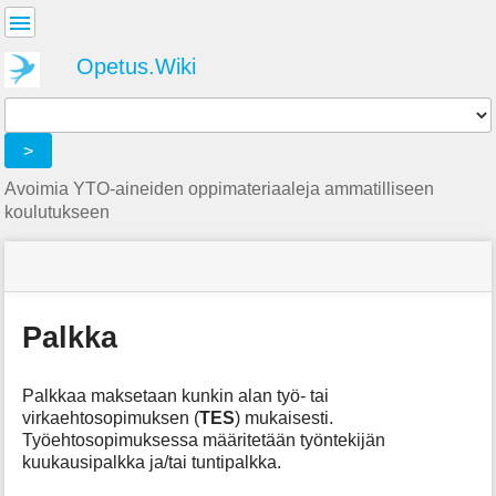
Käyttäjän
työkalut
Opetus.Wiki
Tools
>
Avoimia YTO-aineiden oppimateriaaleja ammatilliseen
koulutukseen
menus
site
location
Olet
and
status
indicator
täällä:
quick
»
Sivutyökalut
search
Matematiikka
Palkka
»
m
Palkka
e
Palkkaa maksetaan kunkin alan työ- tai
t
a
virkaehtosopimuksen (
TES
) mukaisesti.
d
Työehtosopimuksessa määritetään työntekijän
a
kuukausipalkka ja/tai tuntipalkka.
t