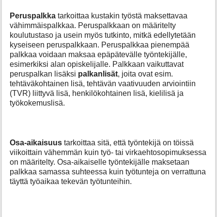
a
f
Peruspalkka
tarkoittaa kustakin työstä maksettavaa
o
vähimmäispalkkaa. Peruspalkkaan on määritelty
r
koulutustaso ja usein myös tutkinto, mitkä edellytetään
t
kyseiseen peruspalkkaan. Peruspalkkaa pienempää
h
palkkaa voidaan maksaa epäpätevälle työntekijälle,
i
esimerkiksi alan opiskelijalle. Palkkaan vaikuttavat
s
peruspalkan lisäksi
palkanlisät
, joita ovat esim.
p
tehtäväkohtainen lisä, tehtävän vaativuuden arviointiin
a
(TVR) liittyvä lisä, henkilökohtainen lisä, kielilisä ja
g
työkokemuslisä.
e
Osa-aikaisuus
tarkoittaa sitä, että työntekijä on töissä
viikoittain vähemmän kuin työ- tai virkaehtosopimuksessa
on määritelty. Osa-aikaiselle työntekijälle maksetaan
palkkaa samassa suhteessa kuin työtunteja on verrattuna
täyttä työaikaa tekevän työtunteihin.