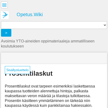
Käyttäjän
työkalut
Opetus.Wiki
Tools
>
Avoimia YTO-aineiden oppimateriaaleja ammatilliseen
koulutukseen
menus
site
location
Olet
and
status
indicator
täällä:
quick
»
Sivutyökalut
search
Matematiikka
Sisällysluettelo
Prosenttilaskut
»
m
Prosenttilaskut
e
Prosenttilaskut ovat tarpeen esimerkiksi laskettaessa
t
a
kaupassa tuotteiden alennettuja hintoja, palkasta
d
maksettavan veron määrää ja tilastoja tulkittaessa.
a
Prosentin käsitteen ymmärtäminen on tärkeää niin
t
kaupassa käydessä kuin pankkilainaa hakiessakin.