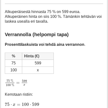
Alkuperäisestä hinnasta 75 % on 599 euroa.
Alkuperäinen hinta on siis 100 %. Tämänkin tehtävän voi
laskea usealla eri tavalla.
Verrannolla (helpompi tapa)
Prosenttilaskuista voi tehdä aina verrannon
.
%
Hinta (€)
75
599
100
x
75
%
100
%
=
599
x
75
%
599
=
100
%
x
Kerrotaan ristiin:
75
⋅
x
=
100
⋅
599
75
⋅
=
100
⋅
599
x