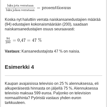
luku jota verrataan
luku johon verrataan
=
prosentti
luku jota verrataan
=
prosenttiosuus
luku johon verrataan
Koska nyt haluttiin verrata naiskansanedustajien määrää
(94) edustajien kokonaismäärään (200), saadaan
naiskansanedustajien osuus seuraavasti:
94
200
=
0
,
47
=
47
%
94
=
0
,
47
=
47
%
200
Vastaus:
Kansanedustajista 47 % on naisia.
Esimerkki 4
Kaupan avajaisissa televisio on 25 % alennuksessa, eli
alkuperäisestä hinnasta on jäljellä 75 %. Alennuksessa
televisio maksaa 599 euroa. Paljonko on television
normaalihinta? Pyöristä vastaus yhden euron
tarkkuuteen.