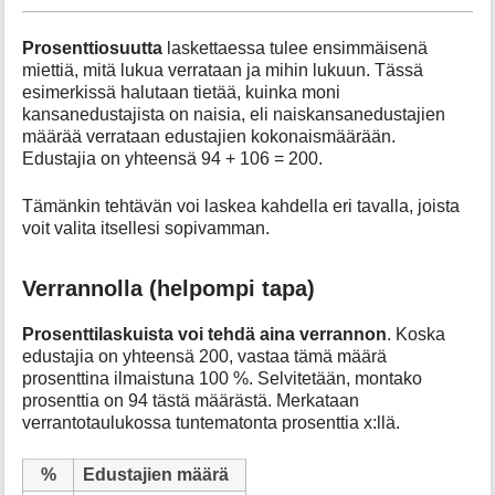
Prosenttiosuutta
laskettaessa tulee ensimmäisenä
miettiä, mitä lukua verrataan ja mihin lukuun. Tässä
esimerkissä halutaan tietää, kuinka moni
kansanedustajista on naisia, eli naiskansanedustajien
määrää verrataan edustajien kokonaismäärään.
Edustajia on yhteensä 94 + 106 = 200.
Tämänkin tehtävän voi laskea kahdella eri tavalla, joista
voit valita itsellesi sopivamman.
Verrannolla (helpompi tapa)
Prosenttilaskuista voi tehdä aina verrannon
. Koska
edustajia on yhteensä 200, vastaa tämä määrä
prosenttina ilmaistuna 100 %. Selvitetään, montako
prosenttia on 94 tästä määrästä. Merkataan
verrantotaulukossa tuntematonta prosenttia x:llä.
%
Edustajien määrä