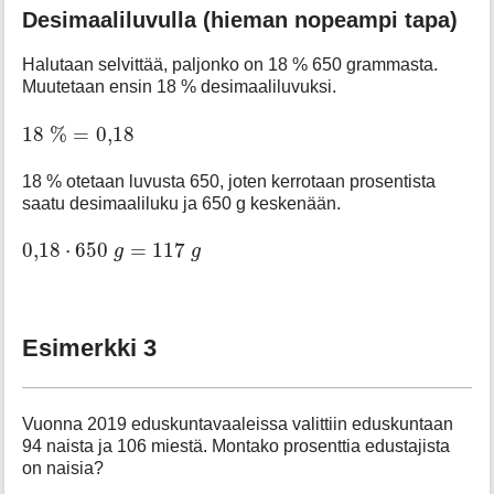
Desimaaliluvulla (hieman nopeampi tapa)
Halutaan selvittää, paljonko on 18 % 650 grammasta.
Muutetaan ensin 18 % desimaaliluvuksi.
18
%
=
0
,
18
18
%
=
0
,
18
18 % otetaan luvusta 650, joten kerrotaan prosentista
saatu desimaaliluku ja 650 g keskenään.
0
,
18
⋅
650
g
=
117
g
0
,
18
⋅
650
=
117
g
g
Esimerkki 3
Vuonna 2019 eduskuntavaaleissa valittiin eduskuntaan
94 naista ja 106 miestä. Montako prosenttia edustajista
on naisia?