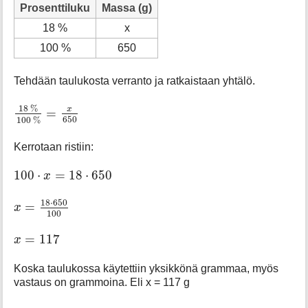
Prosenttiluku
Massa (g)
18 %
x
100 %
650
Tehdään taulukosta verranto ja ratkaistaan yhtälö.
18
%
100
%
=
x
650
18
%
x
=
650
100
%
Kerrotaan ristiin:
100
⋅
x
=
18
⋅
650
100
⋅
=
18
⋅
650
x
x
=
18
⋅
650
100
18
⋅
650
=
x
100
x
=
117
=
117
x
Koska taulukossa käytettiin yksikkönä grammaa, myös
vastaus on grammoina. Eli x = 117 g