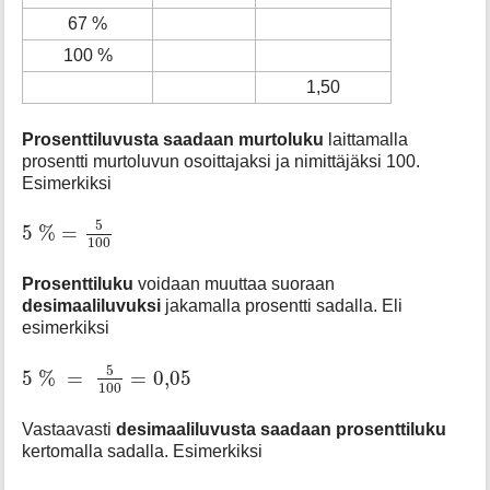
67 %
100 %
1,50
Prosenttiluvusta saadaan murtoluku
laittamalla
prosentti murtoluvun osoittajaksi ja nimittäjäksi 100.
Esimerkiksi
5
%
=
5
100
5
5
%
=
100
Prosenttiluku
voidaan muuttaa suoraan
desimaaliluvuksi
jakamalla prosentti sadalla. Eli
esimerkiksi
5
%
=
5
100
=
0
,
05
5
5
%
=
=
0
,
05
100
Vastaavasti
desimaaliluvusta saadaan prosenttiluku
kertomalla sadalla. Esimerkiksi
0
,
25
⋅
100
%
=
25
%