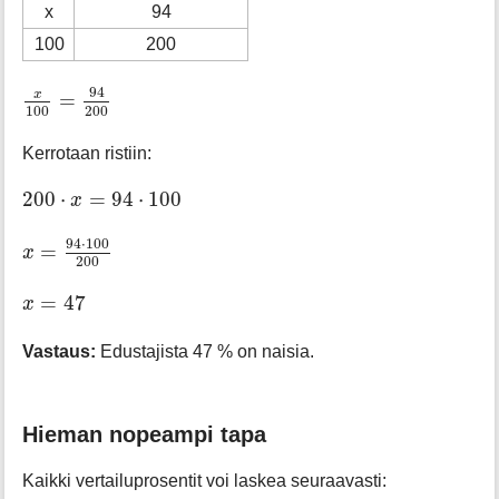
x
94
100
200
x
100
=
94
200
94
x
=
100
200
Kerrotaan ristiin:
200
⋅
x
=
94
⋅
100
200
⋅
=
94
⋅
100
x
x
=
94
⋅
100
200
94
⋅
100
=
x
200
x
=
47
=
47
x
Vastaus:
Edustajista 47 % on naisia.
Hieman nopeampi tapa
Kaikki vertailuprosentit voi laskea seuraavasti: