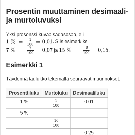
a
f
Prosentin muuttaminen desimaali-
o
ja murtoluvuksi
r
t
h
Yksi prosenssi kuvaa sadasosaa, eli
i
1
%
=
1
100
=
0
,
01
1
1
%
=
=
0
,
01
s
. Siis esimerkiksi
100
7
%
=
7
100
=
0
,
07
15
%
=
15
100
=
0
,
15
p
7
15
7
%
=
=
0
,
07
15
%
=
=
0
,
15
ja
.
100
100
a
g
Esimerkki 1
e
Täydennä taulukko tekemällä seuraavat muunnokset:
Prosenttiluku
Murtoluku
Desimaaliluku
1
100
1
1 %
0,01
100
5 %
10
100
10
100
0,25