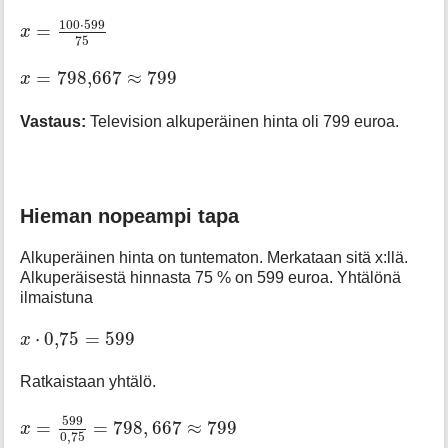
x
=
100
⋅
599
75
100
⋅
599
=
x
75
x
=
798,667
≈
799
=
798,667
≈
799
x
Vastaus:
Television alkuperäinen hinta oli 799 euroa.
Hieman nopeampi tapa
Alkuperäinen hinta on tuntematon. Merkataan sitä x:llä.
Alkuperäisestä hinnasta 75 % on 599 euroa. Yhtälönä
ilmaistuna
x
⋅
0
,
75
=
599
⋅
0
,
75
=
599
x
Ratkaistaan yhtälö.
x
=
599
0
,
75
=
798
,
667
≈
799
599
=
=
798
,
667
≈
799
x
0
,
75