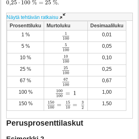
0
,
25
⋅
100
%
=
25
%
.
Näytä tehtävän ratkaisu
Prosenttiluku
Murtoluku
Desimaaliluku
1
100
1
1 %
0,01
100
5
100
5
5 %
0,05
100
10
100
10
10 %
0,10
100
25
100
25
25 %
0,25
100
67
100
67
67 %
0,67
100
100
100
=
1
100
100 %
1,00
=
1
100
150
100
=
15
10
=
3
2
150
15
3
150 %
1,50
=
=
100
10
2
Perusprosenttilaskut
Esimerkki 2