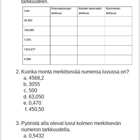
tarkkuuteen.
a
ja
f
pyöristäminen,
o
tehtävät
r
t
h
i
s
p
a
g
e
Kuinka monta merkitsevää numeroa luvussa on?
4568,2
3055
500
63,050
0,470
450,50
Pyöristä alla olevat luvut kolmen merkitsevän
numeron tarkkuudella.
0,5432