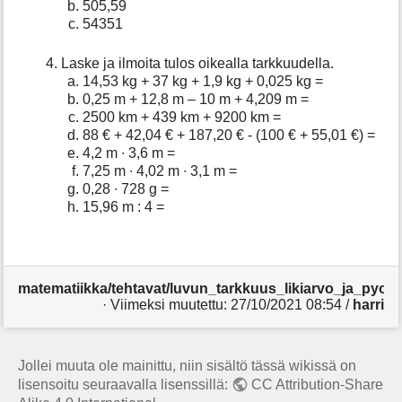
505,59
54351
Laske ja ilmoita tulos oikealla tarkkuudella.
14,53 kg + 37 kg + 1,9 kg + 0,025 kg =
0,25 m + 12,8 m – 10 m + 4,209 m =
2500 km + 439 km + 9200 km =
88 € + 42,04 € + 187,20 € - (100 € + 55,01 €) =
4,2 m ∙ 3,6 m =
7,25 m ∙ 4,02 m ∙ 3,1 m =
0,28 ∙ 728 g =
15,96 m : 4 =
matematiikka/tehtavat/luvun_tarkkuus_likiarvo_ja_pyori
· Viimeksi muutettu:
27/10/2021 08:54
/
harri
Jollei muuta ole mainittu, niin sisältö tässä wikissä on
lisensoitu seuraavalla lisenssillä:
CC Attribution-Share