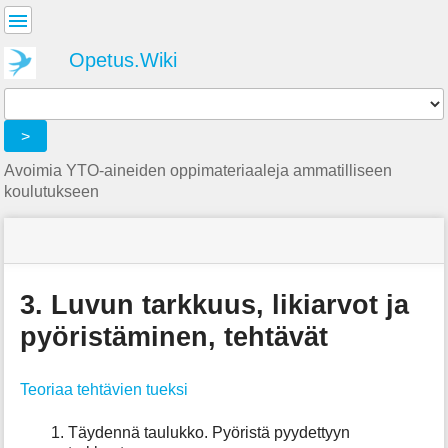
Käyttäjän
työkalut
Opetus.Wiki
Tools
>
Avoimia YTO-aineiden oppimateriaaleja ammatilliseen
koulutukseen
menus
site
location
Olet
and
status
indicator
täällä:
quick
»
Sivutyökalut
search
Matematiikka
3. Luvun tarkkuus, likiarvot ja
»
m
Kaikki
pyöristäminen, tehtävät
e
tehtävät
t
»
a
3.
Teoriaa tehtävien tueksi
d
Luvun
a
tarkkuus,
Täydennä taulukko. Pyöristä pyydettyyn
t
likiarvot