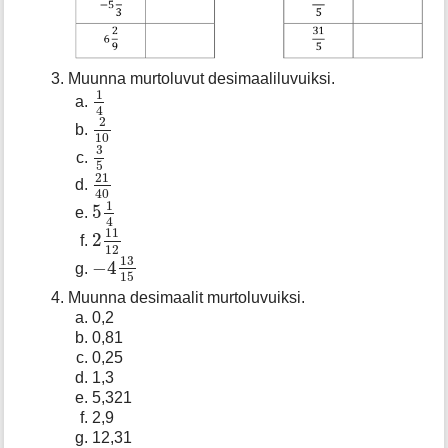
Muunna murtoluvut desimaaliluvuiksi.
1
4
1
4
2
10
2
10
3
5
3
5
21
40
21
40
5
1
4
1
5
4
2
11
12
11
2
12
−
4
13
15
13
−
4
15
Muunna desimaalit murtoluvuiksi.
0,2
0,81
0,25
1,3
5,321
2,9
12,31