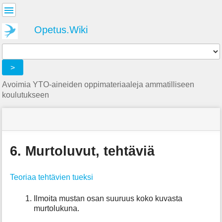
Käyttäjän
työkalut
Opetus.Wiki
Tools
>
Avoimia YTO-aineiden oppimateriaaleja ammatilliseen
koulutukseen
menus
site
location
Olet
and
status
indicator
täällä:
quick
»
Sivutyökalut
search
Matematiikka
6. Murtoluvut, tehtäviä
»
m
Kaikki
e
tehtävät
Teoriaa tehtävien tueksi
t
»
a
6.
d
Murtoluvut,
Ilmoita mustan osan suuruus koko kuvasta
a
tehtäviä
murtolukuna.
t