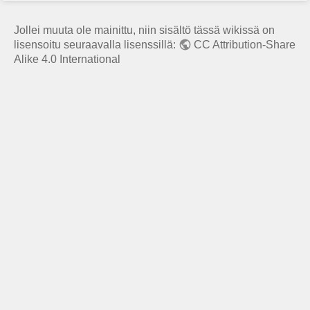
a
f
o
Jollei muuta ole mainittu, niin sisältö tässä wikissä on
r
lisensoitu seuraavalla lisenssillä:
CC Attribution-Share
t
Alike 4.0 International
h
i
s
p
a
g
e