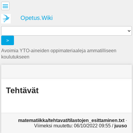
Käyttäjän
työkalut
Opetus.Wiki
Tools
>
Avoimia YTO-aineiden oppimateriaaleja ammatilliseen
koulutukseen
menus
site
location
Olet
and
status
indicator
täällä:
quick
»
Sivutyökalut
search
Matematiikka
Tehtävät
»
m
Kaikki
e
tehtävät
t
»
a
Tehtävät
d
matematiikka/tehtavat/tilastojen_esittaminen.txt
·
a
Viimeksi muutettu:
06/10/2022 09:55
/
juuso
t